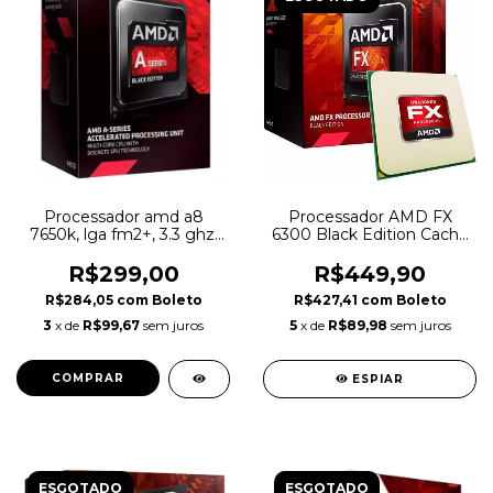
Processador amd a8
Processador AMD FX
7650k, lga fm2+, 3.3 ghz,
6300 Black Edition Cache
box - ad765kxbjasbx
8MB 3.5Ghz
R$299,00
R$449,90
R$284,05
com
Boleto
R$427,41
com
Boleto
3
x de
R$99,67
sem juros
5
x de
R$89,98
sem juros
ESPIAR
ESGOTADO
ESGOTADO