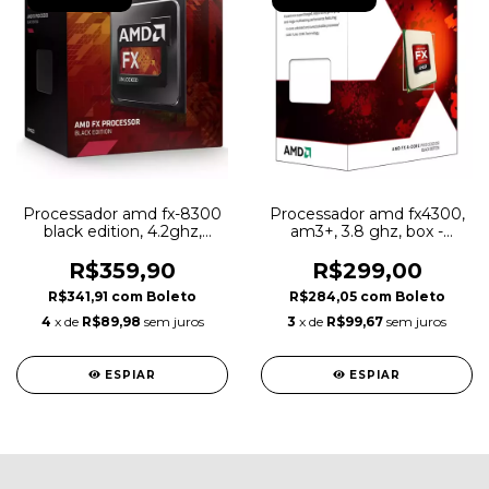
Processador amd fx-8300
Processador amd fx4300,
black edition, 4.2ghz,
am3+, 3.8 ghz, box -
am3+ - fd8300wmhkbox
fd4300wmhkbox
R$359,90
R$299,00
R$341,91
com
Boleto
R$284,05
com
Boleto
4
x de
R$89,98
sem juros
3
x de
R$99,67
sem juros
ESPIAR
ESPIAR