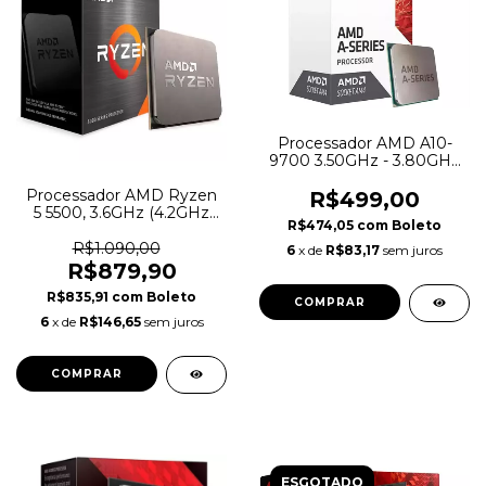
Processador AMD A10-
9700 3.50GHz - 3.80GHz
Turbo 2MB
Processador AMD Ryzen
R$499,00
5 5500, 3.6GHz (4.2GHz
R$474,05
com
Boleto
Max Turbo), Cache 19MB,
AM4, Sem Vídeo - 100-
R$1.090,00
6
x de
R$83,17
sem juros
100000457BOX
R$879,90
R$835,91
com
Boleto
6
x de
R$146,65
sem juros
ESGOTADO