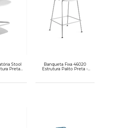
tória Stool
Banqueta Fixa 46020
utura Preta
Estrutura Palito Preta -
ástica s/
(Concha Plástica s/
inha Match -
Estofado) - Linha Match -
avaletti
Cadeiras Cavaletti