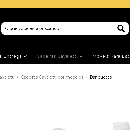
ta Entrega
Cadeiras Cavaletti
Móveis Para Esc
avaletti
>
Cadeiras Cavaletti por modelos
>
Banquetas