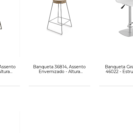
Assento
Banqueta 36814, Assento
Banqueta Gira
ltura
Envernizado - Altura
46022 - Estr
Spin -
700mm - Linha Spin -
(Concha Pl
Cavaletti
Estofado) - L
Cadeiras C