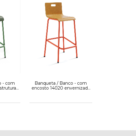
o - com
Banqueta / Banco - com
strutura
encosto 14020 envernizada
tti
- Estrutura cromada -
Cavaletti