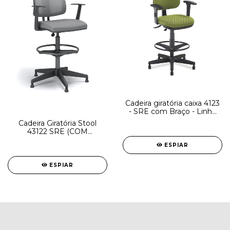
Cadeira giratória caixa 4123
- SRE com Braço - Linha
Start - Cavaletti - Com Aro
Cadeira Giratória Stool
Regulável - Base Polaina
43122 SRE (COM
com Sapata
REGULAGEM NO
ESPIAR
ENCOSTO), Aranha Nylon,
c/ Sapata, Encosto em
Tela - *SEM BRAÇOS*
ESPIAR