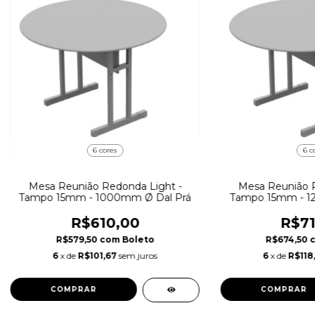
6 cores
6 c
Mesa Reunião Redonda Light -
Mesa Reunião R
Tampo 15mm - 1000mm Ø Dal Prá
Tampo 15mm - 1
R$610,00
R$71
R$579,50
com
Boleto
R$674,50
6
x de
R$101,67
sem juros
6
x de
R$118
COMPRAR
COMPRAR