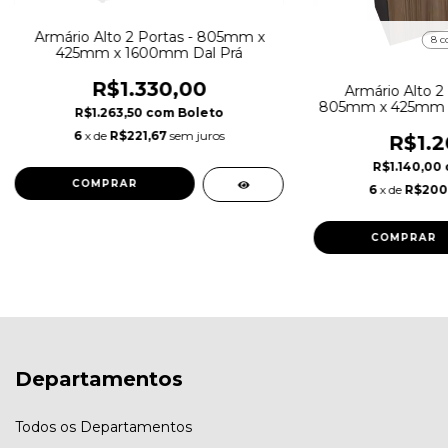
Armário Alto 2 Portas - 805mm x
8 c
425mm x 1600mm Dal Prá
R$1.330,00
Armário Alto 2
805mm x 425mm x
R$1.263,50
com
Boleto
6
x de
R$221,67
sem juros
R$1.2
R$1.140,00
COMPRAR
6
x de
R$200
COMPRAR
Departamentos
Todos os Departamentos