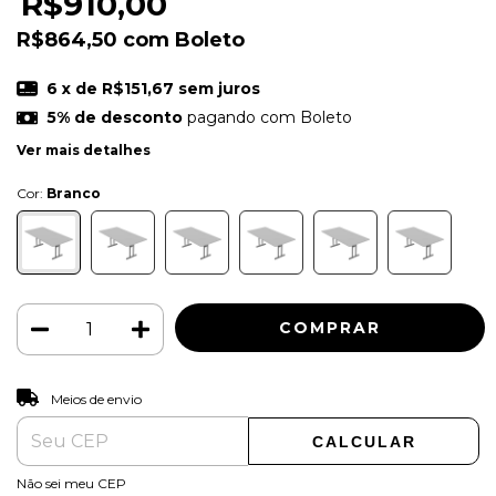
R$910,00
R$864,50
com
Boleto
6
x de
R$151,67
sem juros
5% de desconto
pagando com Boleto
Ver mais detalhes
Cor:
Branco
ALTERAR CEP
Entregas para o CEP:
Meios de envio
CALCULAR
Não sei meu CEP