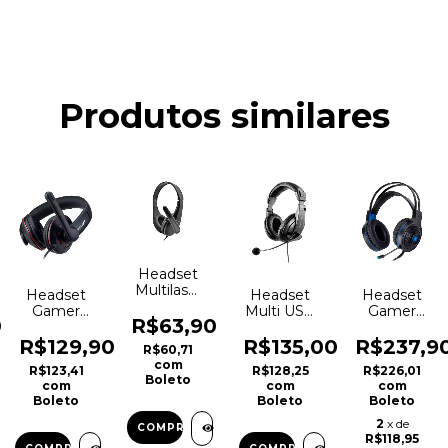
Produtos similares
Headset
Multilaser
Headset
Headset
Headset
Business -
Gamer
Multi USB
Gamer
PH294
R$63,90
0
Multilaser
Giant
Vinik VX
00
Gamer
Preto -
Gaming
R$129,90
R$135,00
R$237,9
R$60,71
USB -
PH245
Lugh,
com
R$123,41
R$128,25
R$226,01
PH334
LED Azul,
Boleto
com
com
com
Drivers
Boleto
Boleto
Boleto
40mm,
Preto e
2
x de
Azul -
R$118,95