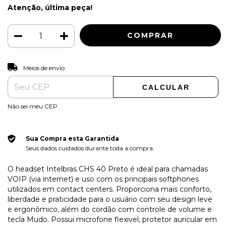
Atenção, última peça!
ALTERAR CEP
Entregas para o CEP:
Meios de envio
CALCULAR
Não sei meu CEP
Sua Compra esta Garantida
Seus dados cuidados durante toda a compra.
O headset Intelbras CHS 40 Preto é ideal para chamadas
VOIP (via internet) e uso com os principais softphones
utilizados em contact centers. Proporciona mais conforto,
liberdade e praticidade para o usuário com seu design leve
e ergonômico, além do cordão com controle de volume e
tecla Mudo. Possui microfone flexivel, protetor auricular em