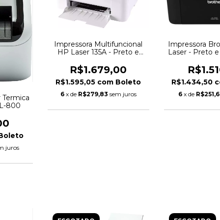
Impressora Multifuncional
Impressora Br
HP Laser 135A - Preto e
Laser - Preto 
Branco USB
R$1.679,00
R$1.5
R$1.595,05
com
Boleto
R$1.434,50
6
x de
R$279,83
sem juros
6
x de
R$251,6
r Termica
QL-800
00
Boleto
m juros