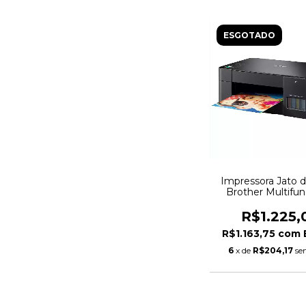
ESGOTADO
Impressora Jato d
Brother Multifun
Colorida, USB, P
DCPT220
R$1.225,
R$1.163,75
com
6
x de
R$204,17
se