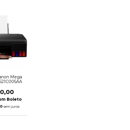
Canon Mega
4621C005AA
90,00
om
Boleto
00
sem juros