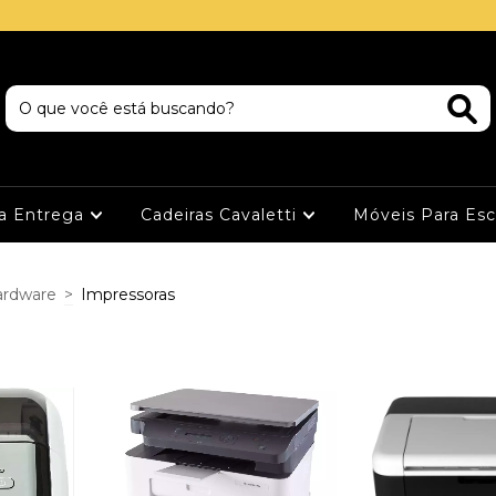
ta Entrega
Cadeiras Cavaletti
Móveis Para Esc
rdware
>
Impressoras