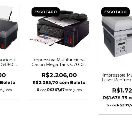
ESGOTADO
ESGOTADO
uncional
Impressora Multifuncional
G3160 -
Canon Mega Tank G7010 -
olorida
Jato de Tinta Colorida Wi-Fi
USB Placa de Rede
00
R$2.206,00
Impressora Mu
Laser Pantum
Boleto
R$2.095,70
com
Boleto
Wifi, 110V,
M6559
R$1.7
m juros
6
x de
R$367,67
sem juros
R$1.638,75
c
6
x de
R$287,