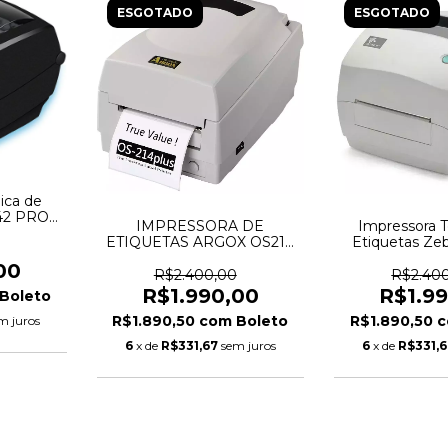
ESGOTADO
ESGOTADO
ica de
L42 PRO
IMPRESSORA DE
Impressora 
ETIQUETAS ARGOX OS214
Etiquetas Ze
PLUS
00
R$2.400,00
R$2.40
R$1.990,00
R$1.9
Boleto
R$1.890,50
com
Boleto
R$1.890,50
c
m juros
6
x de
R$331,67
sem juros
6
x de
R$331,