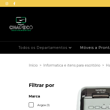
Todos os Departamentos
Móveis a Pron
Início
>
Informatica e itens para escritório
>
Ha
Filtrar por
Marca
Argox (1)