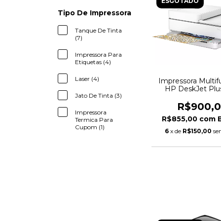
ESGOTADO
Tipo De Impressora
Tanque De Tinta
(7)
Impressora Para
Etiquetas (4)
Laser (4)
Impressora Multif
HP DeskJet Plus
Jato De Tinta (3)
Advantage 6476 
Tinta Colorida Wi
R$900,
Impressora
R$855,00
com
Termica Para
Cupom (1)
6
x de
R$150,00
se