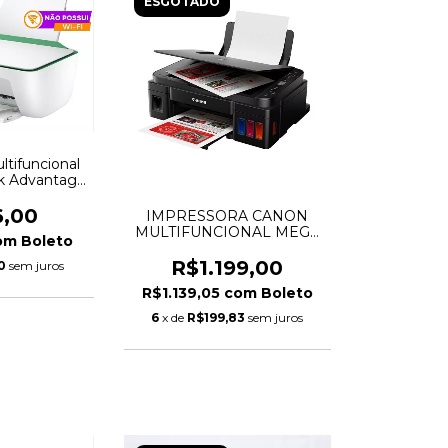
ESGOTADO
ltifuncional
k Advantage
inta Colorida
6,00
IMPRESSORA CANON
MULTIFUNCIONAL MEGA
om
Boleto
TANK G3110
R$1.199,00
0
sem juros
R$1.139,05
com
Boleto
6
x de
R$199,83
sem juros