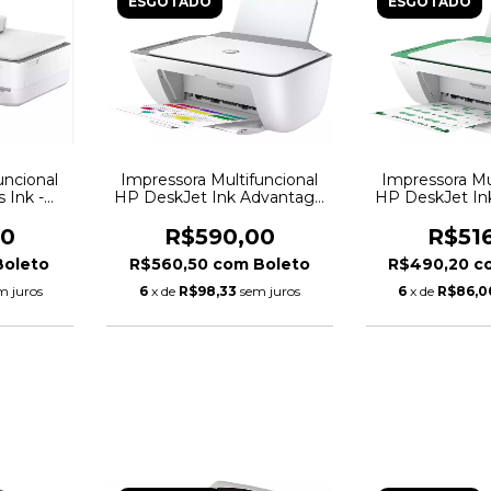
ESGOTADO
ESGOTADO
Impressora Mu
uncional
Impressora Multifuncional
HP DeskJet In
 Ink -
HP DeskJet Ink Advantage
- 2376 Jato de T
Jato de
- 2776 Jato de Tinta Colorida
-Fi USB
Wi-Fi USB
R$51
00
R$590,00
R$490,20
c
Boleto
R$560,50
com
Boleto
6
x de
R$86,0
m juros
6
x de
R$98,33
sem juros