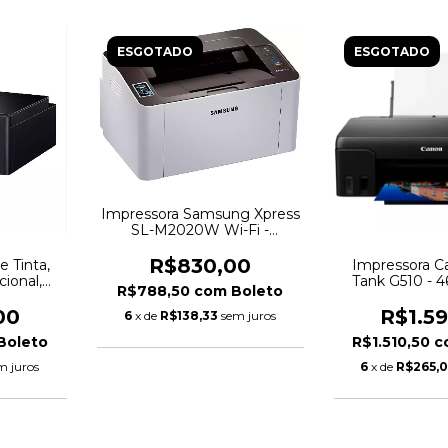
ESGOTADO
ESGOTADO
Impressora Samsung Xpress
SL-M2020W Wi-Fi -
Monocromática USB NFC
R$830,00
e Tinta,
Impressora 
cional,
Tank G510 - 
R$788,50
com
Boleto
reto -
00
R$1.5
6
x de
R$138,33
sem juros
Boleto
R$1.510,50
c
m juros
6
x de
R$265,