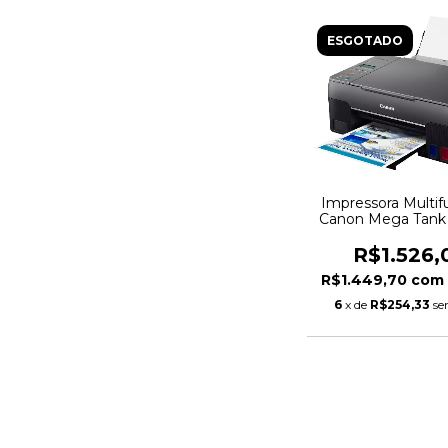
ESGOTADO
Impressora Multif
Canon Mega Tank 
Tanque de Tinta C
Wi-Fi
R$1.526,
R$1.449,70
com
6
x de
R$254,33
se