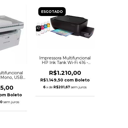
ESGOTADO
Impressora Multifuncional
HP Ink Tank Wi-Fi 416 -
Tanque de Tinta Wireless
Colorida USB
R$1.210,00
ltifuncional
 Mono, USB,
R$1.149,50
com
Boleto
 Branco -
NWST
25,00
6
x de
R$201,67
sem juros
om
Boleto
50
sem juros