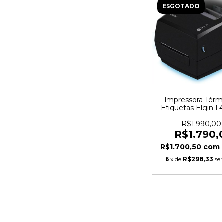
ESGOTADO
Impressora Térm
Etiquetas Elgin 
(USB)
R$1.990,00
R$1.790,
R$1.700,50
com
6
x de
R$298,33
se