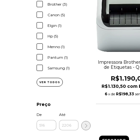
Brother (3)
Canon (5)
Elgin (1)
Hp (5)
Menno (1)
Pantum (1)
Impressora Brothe
de Etiquetas - 
Samsung (1)
R$1.190,
VER TODOS
R$1.130,50
com
6
x de
R$198,33
se
Preço
De
Até