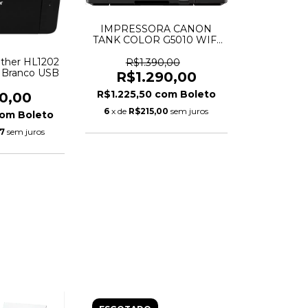
IMPRESSORA CANON
TANK COLOR G5010 WIFI
BIV
other HL1202
R$1.390,00
e Branco USB
R$1.290,00
R$1.225,50
com
Boleto
10,00
6
x de
R$215,00
sem juros
com
Boleto
7
sem juros