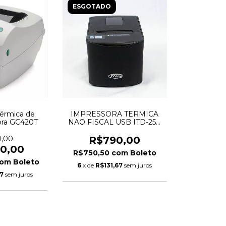
ESGOTADO
Térmica de
IMPRESSORA TERMICA
bra GC420T
NAO FISCAL USB ITD-250
MENNO
0,00
R$790,00
90,00
R$750,50
com
Boleto
om
Boleto
6
x de
R$131,67
sem juros
67
sem juros