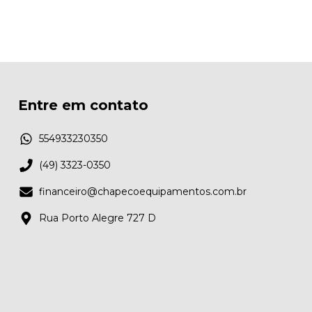
Entre em contato
554933230350
(49) 3323-0350
financeiro@chapecoequipamentos.com.br
Rua Porto Alegre 727 D