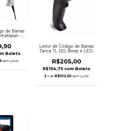
go de Barras
ultilaser -
26
9,90
Leitor de Código de Barras
Tanca TL 120, Beep e LED,
om
Boleto
1D, USB, Resistência a
Queda 1.5M, Linear Image
R$205,00
5
sem juros
CCD, Preto - 1950
R$194,75
com
Boleto
2
x de
R$102,50
sem juros