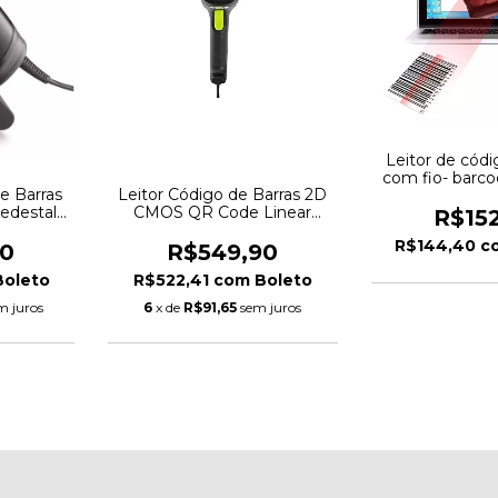
Leitor de códi
com fio- barco
e Barras
Leitor Código de Barras 2D
Luog
edestal,
CMOS QR Code Linear
R$15
 Area
Imager I-500 Bematech
R$144,40
c
o -
Sem Suporte
00
R$549,90
00
Boleto
R$522,41
com
Boleto
m juros
6
x de
R$91,65
sem juros