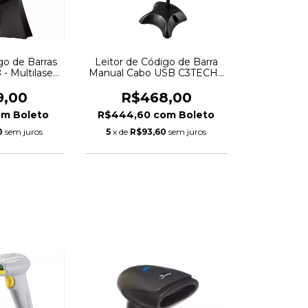
go de Barras
Leitor de Código de Barra
- Multilaser
Manual Cabo USB C3TECH -
48
LB-50BK
9,00
R$468,00
om
Boleto
R$444,60
com
Boleto
0
sem juros
5
x de
R$93,60
sem juros