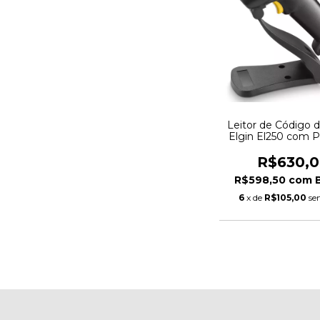
Leitor de Código d
Elgin El250 com P
USB, Tecnologia
Imager, Pret
R$630,
46EL250USC
R$598,50
com
6
x de
R$105,00
se