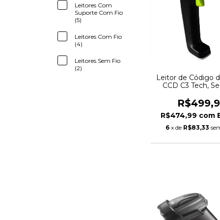
Leitores Com
Suporte Com Fio
(5)
Leitores Com Fio
(4)
Leitores Sem Fio
(2)
Leitor de Código d
CCD C3 Tech, Se
Preto/Verde - LB-
C3Tech
R$499,
R$474,99
com
6
x de
R$83,33
sem