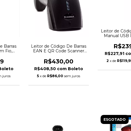
Leitor de Códi
Manual USB M
GA1
R$23
e Barras
Leitor de Código De Barras
m Fio,
EAN E QR Code Scanner
R$227,91
c
W300BK -
Sem Fio Haiz HZ-1100DW
99
R$430,00
2
x de
R$119,9
Boleto
R$408,50
com
Boleto
 juros
5
x de
R$86,00
sem juros
ESGOTADO