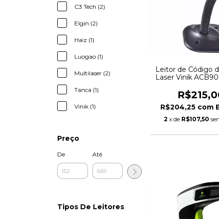
C3 Tech (2)
Elgin (2)
Haiz (1)
Luogao (1)
Leitor de Código d
Multilaser (2)
Laser Vinik ACB90,
Leitura Automática
Tanca (1)
R$215,0
R$204,25
com
Vinik (1)
2
x de
R$107,50
se
Preço
De
Até
Tipos De Leitores