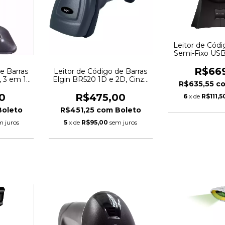
Leitor de Códi
Semi-Fixo USB 
GA1
R$66
e Barras
Leitor de Código de Barras
 3 em 1,
Elgin BR520 1D e 2D, Cinza
R$635,55
c
 - 26496
e Preto - 46BR520CKD00
0
R$475,00
6
x de
R$111,5
Boleto
R$451,25
com
Boleto
m juros
5
x de
R$95,00
sem juros