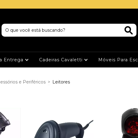
ta Entrega
Cadeiras Cavaletti
Móveis Para Esc
essórios e Periféricos
>
Leitores