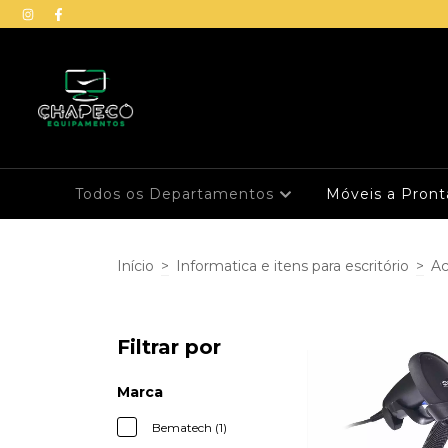
Todos os Departamentos
Móveis a Pron
Início
>
Informatica e itens para escritório
>
Ac
Filtrar por
Marca
Bematech (1)