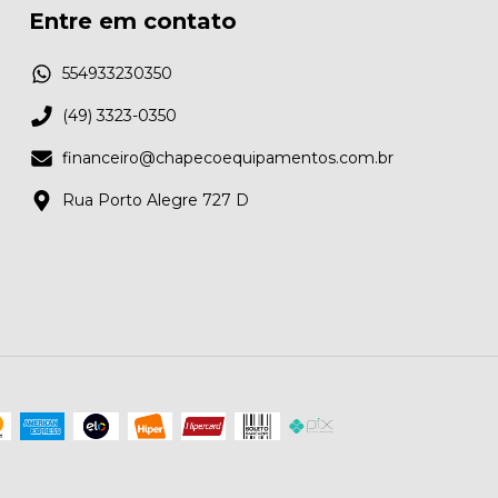
Entre em contato
554933230350
(49) 3323-0350
financeiro@chapecoequipamentos.com.br
Rua Porto Alegre 727 D