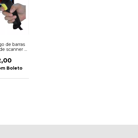
go de barras
de scanner -
ao
2,00
om
Boleto