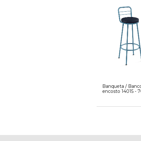
Banqueta / Banc
encosto 14015 -
Altura - Alto - EP -
- Cavaletti