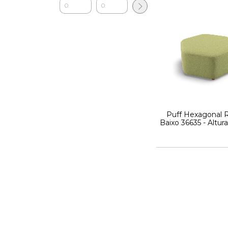
Puff Hexagonal 
Baixo 36635 - Altu
x Profundidade 
Largura 719mm - L
- Cavaletti