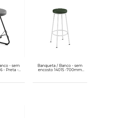
anco - sem
Banqueta / Banco - sem
6 - Preta -
encosto 14015 -700mm
tti
Altura Alto - Cromada -
Linha Fun - Cavaletti