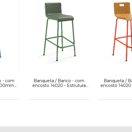
o - com
Banqueta / Banco - com
Banqueta / B
 700mm
encosto 14020 - Estrutura
encosto 14020
 Linha Fun
preta - Cavaletti
- Estrutura
Cavale