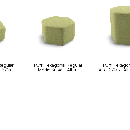
Regular
Puff Hexagonal Regular
Puff Hexagon
ra 350mm
Médio 36645 - Altura
Alto 36675 - A
815mm x
450mm x Profundidade
Profundidad
inha Fun
815mm x Largura 719mm -
Largura 719mm
Linha Fun - Cavaletti
- Caval