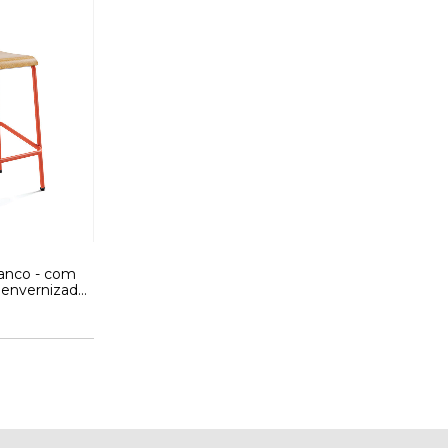
anco - com
 envernizada
 cromada -
tti