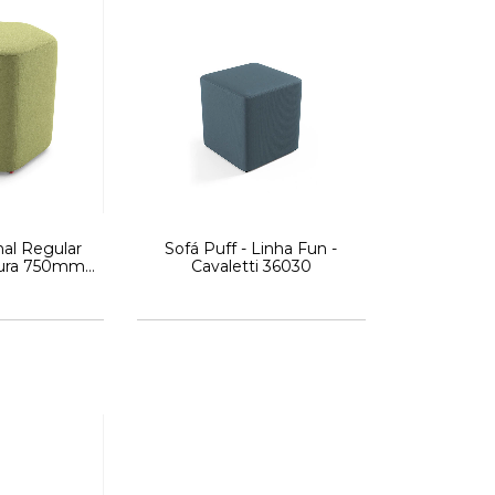
al Regular
Sofá Puff - Linha Fun -
ltura 750mm x
Cavaletti 36030
e 815mm x
 - Linha Fun
etti