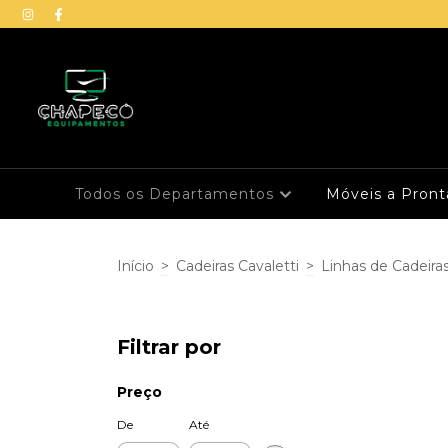
Todos os Departamentos
Móveis a Pron
Início
>
Cadeiras Cavaletti
>
Linhas de Cadeiras
Filtrar por
Preço
De
Até