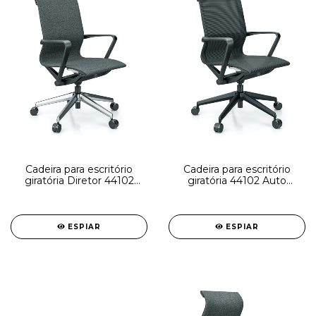
Cadeira para escritório
Cadeira para escritório
giratória Diretor 44102
giratória 44102 Auto
Auto Regulável - Linha
Regulável - Linha Aura -
Aura - Braço - Estrutura
Braço - Estrutura Preta -
Cinza - Cavaletti - Base
Cavaletti - Base Preta
Alumínio
Nylon
ESPIAR
ESPIAR