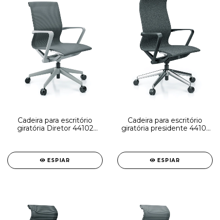
Cadeira para escritório
Cadeira para escritório
giratória Diretor 44102
giratória presidente 44101
Auto Regulável - Linha
Auto Regulável - Linha
Aura - Braço - Estrutura
Aura - Braço - Estrutura
Cinza - Cavaletti - Base
Cinza - Cavaletti - Base
Nylon Cinza
Alumínio
ESPIAR
ESPIAR